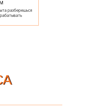
М
ыта разберешься
арабатывать
СА
СА