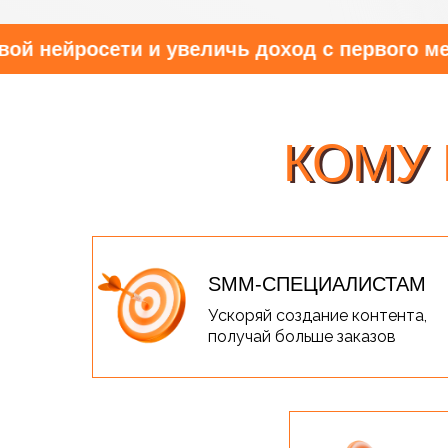
йросети и увеличь доход с первого месяца!
КОМУ 
КОМУ
SMM-СПЕЦИАЛИСТАМ
Ускоряй создание контента,
получай больше заказов