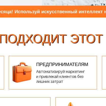
 Используй искусственный интеллект на мак
ПОДХОДИТ ЭТОТ
 ПОДХОДИТ ЭТОТ
ПРЕДПРИНИМАТЕЛЯМ
Автоматизируй маркетинг
и привлекай клиентов без
лишних затрат