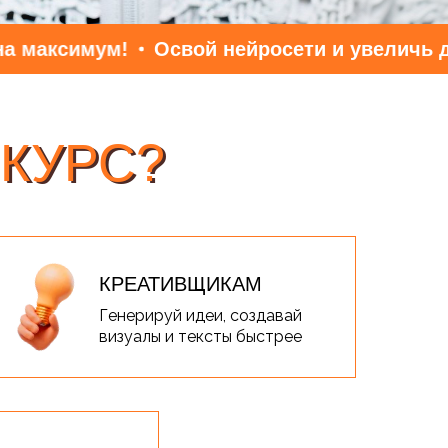
симум!
Освой нейросети и увеличь доход 
 КУРС?
 КУРС?
КРЕАТИВЩИКАМ
Генерируй идеи, создавай
визуалы и тексты быстрее