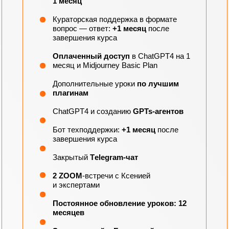
1 месяц
Кураторская поддержка в формате
вопрос — ответ:
+1
месяц
после
завершения курса
Оплаченный доступ
в ChatGPT4 на 1
месяц и Midjourney Basic Plan
Дополнительные уроки
по лучшим
плагинам
ChatGPT4 и созданию
GPTs-агентов
Бот техподдержки:
+1 месяц
после
завершения курса
Закрытый
Тelegram-чат
2 ZOOM
-встречи с Ксенией
и экспертами
Постоянное обновление уроков: 12
месяцев