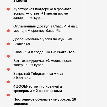
1 месяц
Кураторская поддержка в формате
вопрос — ответ:
+1
месяц
после
завершения курса
Оплаченный доступ
в ChatGPT4 на 1
месяц и Midjourney Basic Plan
Дополнительные уроки
по лучшим
плагинам
ChatGPT4 и созданию
GPTs-агентов
Бот техподдержки:
+1 месяц
после
завершения курса
Закрытый
Тelegram-чат + чат
с
Ксенией
4 ZOOM
-встречи с Ксенией и
трекерами + 2 с экспертами
Постоянное обновление уроков: 18
месяцев