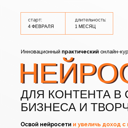
старт:
длительность:
4 ФЕВРАЛЯ
1 МЕСЯЦ
Инновационный
практический
онлайн-ку
НЕЙРО
НЕЙРО
ДЛЯ КОНТЕНТА В
БИЗНЕСА И ТВОР
Освой нейросети
и увеличь доход с