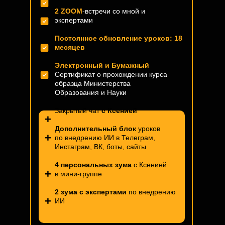
2 ZOOM
-встречи со мной и
экспертами
Постоянное обновление уроков: 18
месяцев
Электронный и Бумажный
Сертификат о прохождении курса
образца Министерства
Образования и Науки
Закрытый чат
с Ксенией
+
Дополнительный блок
уроков
+
по внедрению ИИ в Телеграм,
Инстаграм, ВК, боты, сайты
4 персональных зума
с Ксенией
+
в мини-группе
2 зума с экспертами
по внедрению
+
ИИ