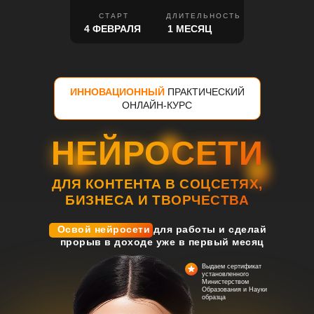
СТАРТ
ДЛИТЕЛЬНОСТЬ
4 ФЕВРАЛЯ
1 МЕСЯЦ
ИННОВАЦИОННЫЙ
ПРАКТИЧЕСКИЙ
ОНЛАЙН-КУРС
НЕЙРОСЕТИ
НЕЙРОСЕТИ
ДЛЯ КОНТЕНТА В СОЦСЕТЯХ,
БИЗНЕСА И ТВОРЧЕСТВА
Освой нейросети для работы и сделай
прорыв в доходе уже в первый месяц
Выдаем сертификат
установленного
Министерством
Образования и Науки
образца