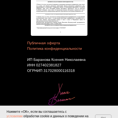
Публичная оферта
Политика конфиденциальности
ИП Баранова Ксения Николаевна
ИНН 027402381827
ОГРНИП 317028000116318
Инстаграм* — признан экстремистской
Нажмите «ОК», если вы соглашаетесь с
соцсетью и запрещен на территории РФ
условиями
обработки cookie и данных о поведении на