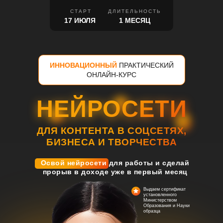
СТАРТ
ДЛИТЕЛЬНОСТЬ
17 ИЮЛЯ
1 МЕСЯЦ
ИННОВАЦИОННЫЙ
ПРАКТИЧЕСКИЙ
ОНЛАЙН-КУРС
НЕЙРОСЕТИ
НЕЙРОСЕТИ
ДЛЯ КОНТЕНТА В СОЦСЕТЯХ,
БИЗНЕСА И ТВОРЧЕСТВА
Освой нейросети для работы и сделай
прорыв в доходе уже в первый месяц
Выдаем сертификат
установленного
Министерством
Образования и Науки
образца