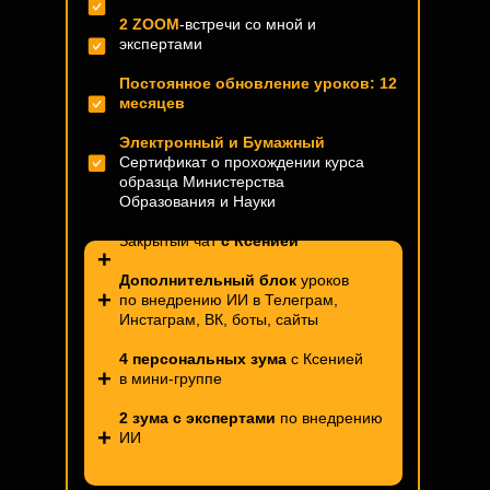
2 ZOOM
-встречи со мной и
экспертами
Постоянное обновление уроков: 12
месяцев
Электронный и Бумажный
Сертификат о прохождении курса
образца Министерства
Образования и Науки
Закрытый чат
с Ксенией
+
Дополнительный блок
уроков
+
по внедрению ИИ в Телеграм,
Инстаграм, ВК, боты, сайты
4 персональных зума
с Ксенией
+
в мини-группе
2 зума с экспертами
по внедрению
+
ИИ