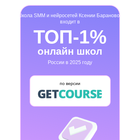
Школа SMM и нейросетей Ксении Барановой
входит в
ТОП-1%
онлайн школ
России в 2025 году
по версии