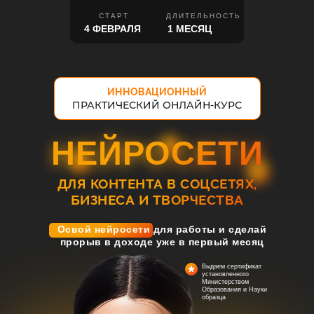
СТАРТ
ДЛИТЕЛЬНОСТЬ
4 ФЕВРАЛЯ
1 МЕСЯЦ
ИННОВАЦИОННЫЙ
ПРАКТИЧЕСКИЙ ОНЛАЙН-КУРС
НЕЙРОСЕТИ
НЕЙРОСЕТИ
ДЛЯ КОНТЕНТА В СОЦСЕТЯХ,
БИЗНЕСА И ТВОРЧЕСТВА
Освой нейросети для работы и сделай
прорыв в доходе уже в первый месяц
Выдаем сертификат
установленного
Министерством
Образования и Науки
образца