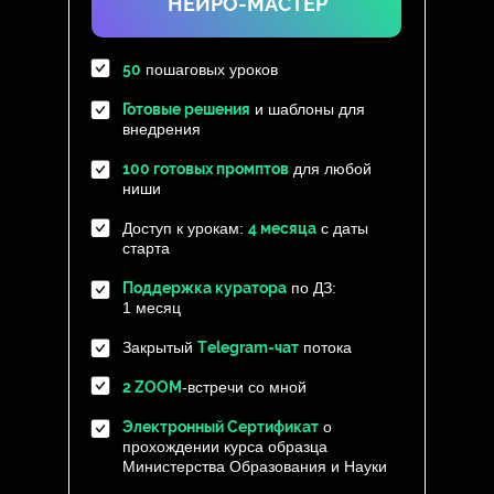
НЕЙРО-МАСТЕР
50
пошаговых уроков
Готовые решения
и шаблоны для
внедрения
100 готовых промптов
для любой
ниши
Доступ к урокам:
4 месяца
с даты
старта
Поддержка куратора
по ДЗ:
1 месяц
Закрытый
Тelegram-чат
потока
2 ZOOM
-встречи со мной
Электронный Сертификат
о
прохождении курса образца
Министерства Образования и Науки