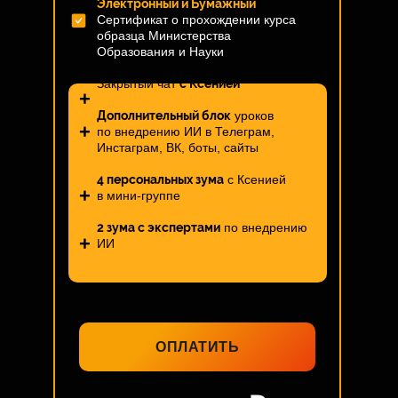
Электронный и Бумажный
Сертификат о прохождении курса
образца Министерства
Образования и Науки
Закрытый чат
с Ксенией
+
Дополнительный блок
уроков
+
по внедрению ИИ в Телеграм,
Инстаграм, ВК, боты, сайты
4 персональных зума
с Ксенией
+
в мини-группе
2 зума с экспертами
по внедрению
+
ИИ
ОПЛАТИТЬ